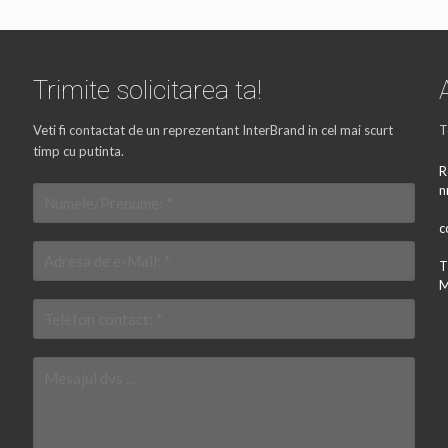
Trimite solicitarea ta!
Veti fi contactat de un reprezentant InterBrand in cel mai scurt
T
timp cu putinta.
R
n
c
T
M