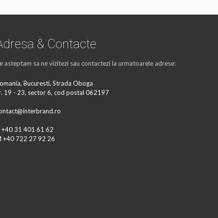
Adresa & Contacte
e asteptam sa ne vizitezi sau contactezi la urmatoarele adrese:
omania, Bucuresti, Strada Oboga
r. 19 - 23, sector 6, cod postal 062197
ontact@interbrand.ro
 +40 31 401 61 62
 +40 722 27 92 26