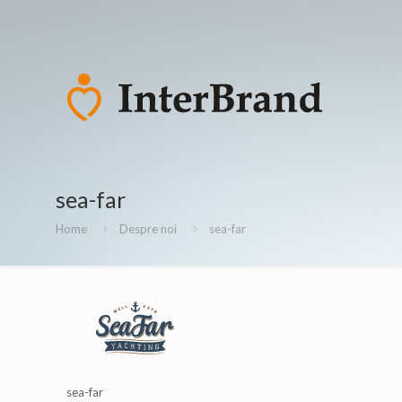
sea-far
Home
Despre noi
sea-far
sea-far