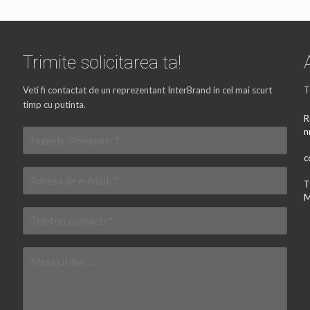
Trimite solicitarea ta!
Veti fi contactat de un reprezentant InterBrand in cel mai scurt
T
timp cu putinta.
R
n
c
T
M