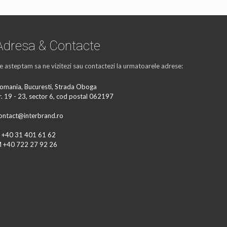
Adresa & Contacte
e asteptam sa ne vizitezi sau contactezi la urmatoarele adrese:
omania, Bucuresti, Strada Oboga
r. 19 - 23, sector 6, cod postal 062197
ontact@interbrand.ro
 +40 31 401 61 62
 +40 722 27 92 26