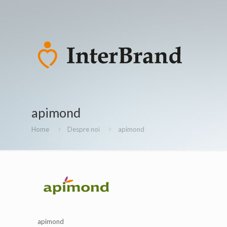
apimond
Home
Despre noi
apimond
apimond